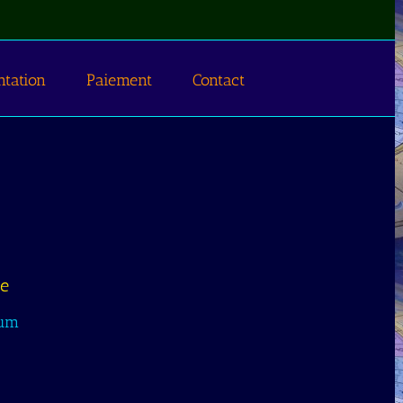
ntation
Paiement
Contact
e
ium