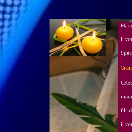
Mara
Il v
Spéci
Gran
Célè
mara
fils
il v