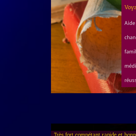
Voya
Aide
chanc
famil
médi
réus
Très fort compétant rapide et hon