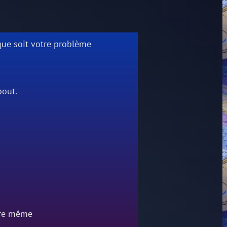
ue soit votre problème
bout.
dre même