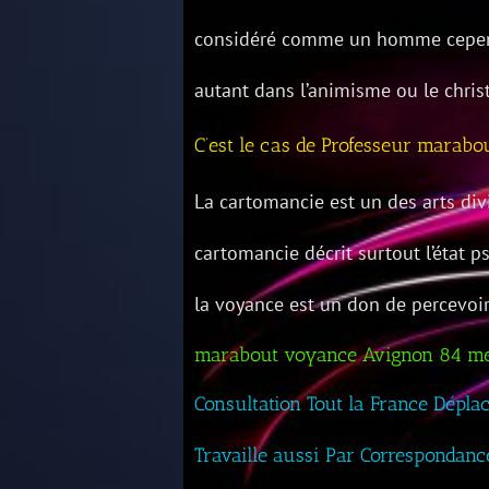
considéré comme un homme cepend
autant dans l’animisme ou le chris
C’est le cas de Professeur marab
La cartomancie est un des arts div
cartomancie décrit surtout l’état 
la voyance est un don de percevoi
marabout voyance Avignon 84 m
Consultation Tout la France Dépla
Travaille aussi Par Correspondanc