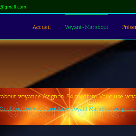
t@gmail.com
Accueil
Voyant-Marabout
Prése
about voyance Avignon 84 medium Vaucluse voy
Quel que soit votre problème Voyant Marabout Avignon