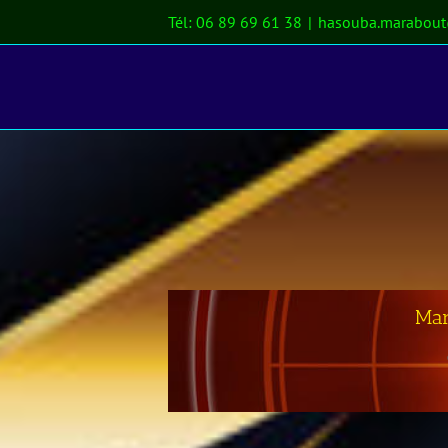
Passer
Tél: 06 89 69 61 38
|
hasouba.marabou
au
contenu
Mar