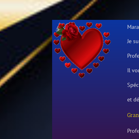
Mara
Je su
Prof
Il v
Spéci
et d
Gran
Prof