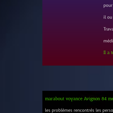
pour
il ou
Trava
médi
Il a 
marabout voyance Avignon 84 me
les problèmes rencontrés les perso